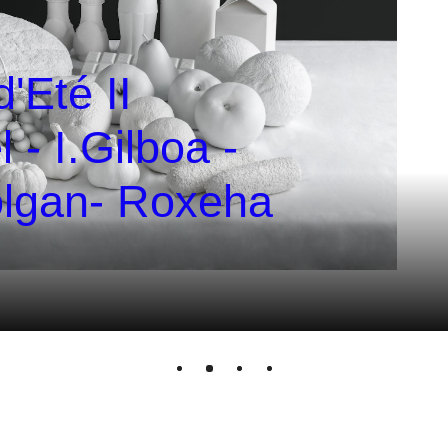
d'Eté II
 - I.Gilboa -
olgan- Roxeha