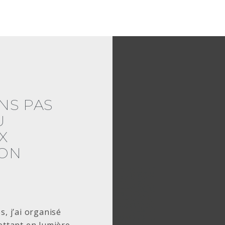
INS PAS
U
X
TON
»
, j’ai organisé