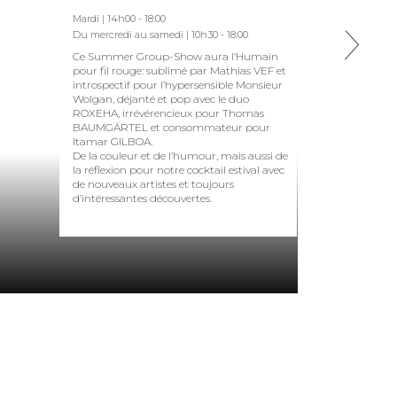
Mardi | 14h00 - 18:00
Du mercredi au samedi | 10h30 - 18:00
Ce Summer Group-Show aura l’Humain
pour fil rouge: sublimé par Mathias VEF et
introspectif pour l’hypersensible Monsieur
Wolgan, déjanté et pop avec le duo
ROXEHA, irrévérencieux pour Thomas
BAUMGÄRTEL et consommateur pour
Itamar GILBOA.
De la couleur et de l’humour, mais aussi de
la réflexion pour notre cocktail estival avec
de nouveaux artistes et toujours
d’intéressantes découvertes.