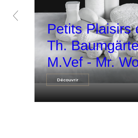
Petits Plaisirs 
Th. Baumgärtel
M.Vef - Mr. W
Découvrir