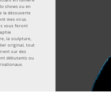
ettant en lumière
olo shows ou en
e la découverte
ent mes virus.
es vous feront
raphie
e, la sculpture,
ier original, tout
érent sur des
ient débutants ou
ernationaux.