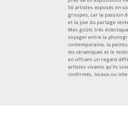
près de 60 expositions m
50 artistes exposés en s
groupes, car la passion d
et la joie du partage rest
Mes goûts très éclectiqu
voyager entre la photog
contemporaine, la peintur
les céramiques et le mobil
en offrant un regard diff
artistes vivants qu’ils so
confirmés, locaux ou int