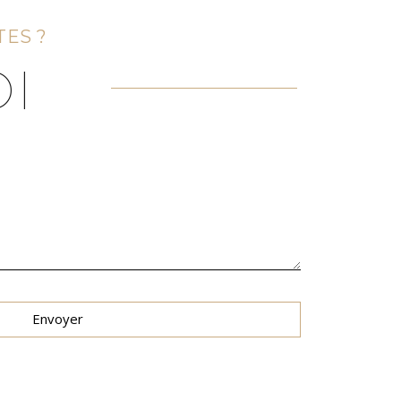
TES ?
I
Envoyer