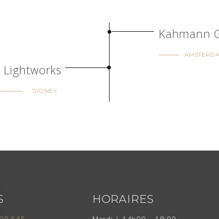
Kahmann G
AMSTERDA
Lightworks
SYDNEY
S
HORAIRES