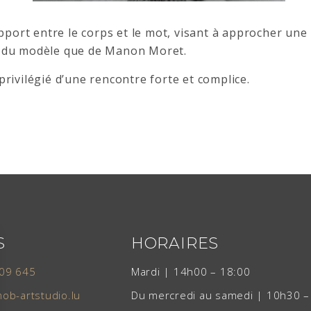
rapport entre le corps et le mot, visant à approcher une
nt du modèle que de Manon Moret.
privilégié d’une rencontre forte et complice.
S
HORAIRES
09 645
Mardi | 14h00 – 18:00
b-artstudio.lu
Du mercredi au samedi | 10h30 –